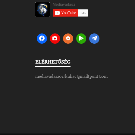
ELÉRHETŐSÉG
mediavadasz01[kukac]gmail[pont]com