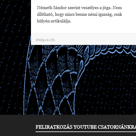
Németh Sándor szerint veszélyes a jóga. Nem
állítható, hogy nincs benne némi igazság, csak
hülyén artikulálja.
2019.11.22.
FELIRATKOZÁS YOUTUBE CSATORNÁNKR