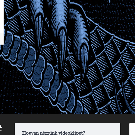
A
Hogyan nézzünk videoklipet?