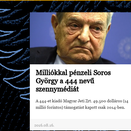
Milliókkal pénzeli Soros
György a 444 nevű
szennymédiát
A 444-et kiadó Magyar Jeti Zrt. 49.500 dolláros (14
millió forintos) támogatást kapott csak 2014-ben.
2016.08.16.