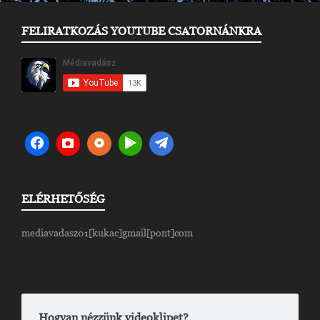
FELIRATKOZÁS YOUTUBE CSATORNÁNKRA
ELÉRHETŐSÉG
mediavadasz01[kukac]gmail[pont]com
Hogyan nézzünk videoklipet?