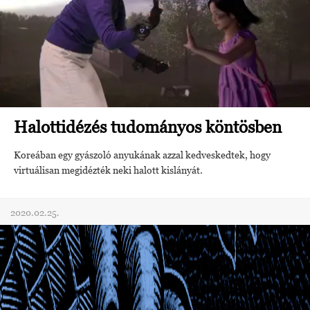
Halottidézés tudományos köntösben
Koreában egy gyászoló anyukának azzal kedveskedtek, hogy
virtuálisan megidézték neki halott kislányát.
2020.02.25.