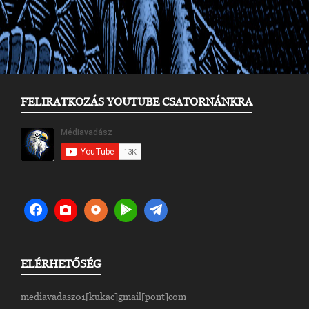
FELIRATKOZÁS YOUTUBE CSATORNÁNKRA
ELÉRHETŐSÉG
mediavadasz01[kukac]gmail[pont]com