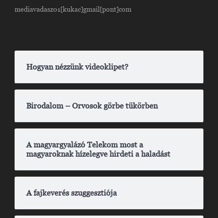
mediavadasz01[kukac]gmail[pont]com
Hogyan nézzünk videoklipet?
Birodalom – Orvosok görbe tükörben
A magyargyalázó Telekom most a
magyaroknak hízelegve hirdeti a haladást
A fajkeverés szuggesztiója