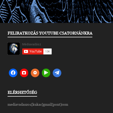
FELIRATKOZÁS YOUTUBE CSATORNÁNKRA
ELÉRHETŐSÉG
mediavadasz01[kukac]gmail[pont]com