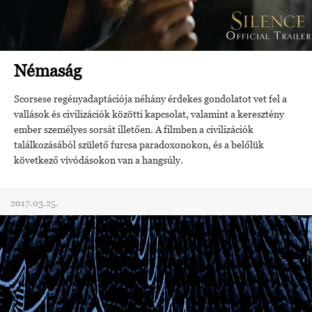
Némaság
Scorsese regényadaptációja néhány érdekes gondolatot vet fel a
vallások és civilizációk közötti kapcsolat, valamint a keresztény
ember személyes sorsát illetően. A filmben a civilizációk
találkozásából születő furcsa paradoxonokon, és a belőlük
következő vívódásokon van a hangsúly.
2017.03.25.