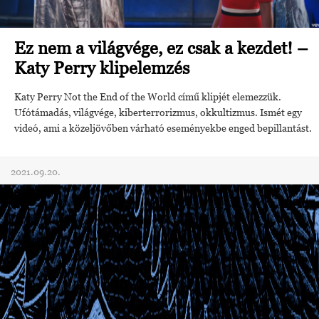
Ez nem a világvége, ez csak a kezdet! –
Katy Perry klipelemzés
Katy Perry Not the End of the World című klipjét elemezzük.
Ufótámadás, világvége, kiberterrorizmus, okkultizmus. Ismét egy
videó, ami a közeljövőben várható eseményekbe enged bepillantást.
2021.09.20.