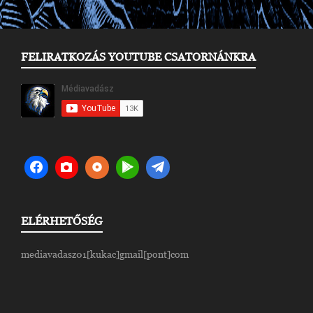
FELIRATKOZÁS YOUTUBE CSATORNÁNKRA
ELÉRHETŐSÉG
mediavadasz01[kukac]gmail[pont]com