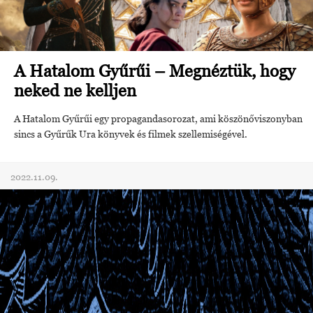
A Hatalom Gyűrűi – Megnéztük, hogy
neked ne kelljen
A Hatalom Gyűrűi egy propagandasorozat, ami köszönőviszonyban
sincs a Gyűrűk Ura könyvek és filmek szellemiségével.
2022.11.09.