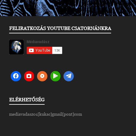
FELIRATKOZÁS YOUTUBE CSATORNÁNKRA
ELÉRHETŐSÉG
mediavadasz01[kukac]gmail[pont]com