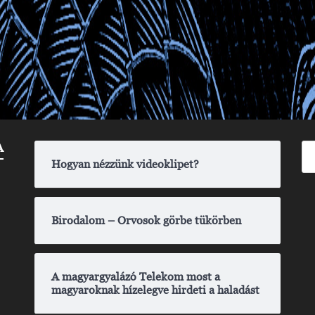
A
Hogyan nézzünk videoklipet?
Birodalom – Orvosok görbe tükörben
A magyargyalázó Telekom most a
magyaroknak hízelegve hirdeti a haladást