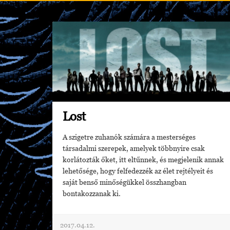
Lost
A szigetre zuhanók számára a mesterséges
társadalmi szerepek, amelyek többnyire csak
korlátozták őket, itt eltűnnek, és megjelenik annak
lehetősége, hogy felfedezzék az élet rejtélyeit és
saját benső minőségükkel összhangban
bontakozzanak ki.
2017.04.12.