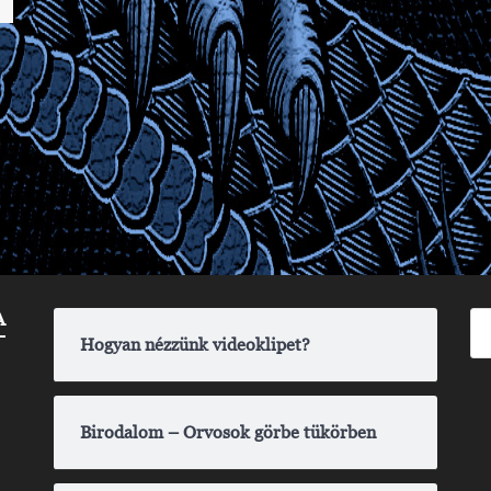
A
Hogyan nézzünk videoklipet?
Birodalom – Orvosok görbe tükörben