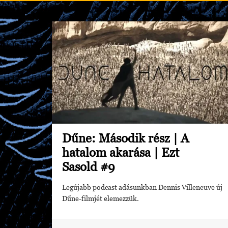
Dűne: Második rész | A
hatalom akarása | Ezt
Sasold #9
Legújabb podcast adásunkban Dennis Villeneuve új
Dűne-filmjét elemezzük.