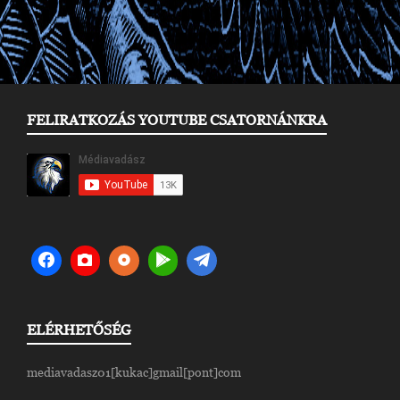
FELIRATKOZÁS YOUTUBE CSATORNÁNKRA
ELÉRHETŐSÉG
mediavadasz01[kukac]gmail[pont]com