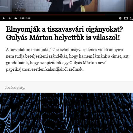
Elnyomják a tiszavasvári cigányokat?
Gulyás Márton helyettük is válaszol!
A társadalom manipulálására szánt magyarellenes videó annyira
nem tudja beteljesíteni szándékát, hogy ha nem látnánk a címét, azt
gondolnánk, hogy az epizódok egy Gulyás Márton nevű
paprikajancsi esetlen kalandjairól szólnak.
2016.08.25.